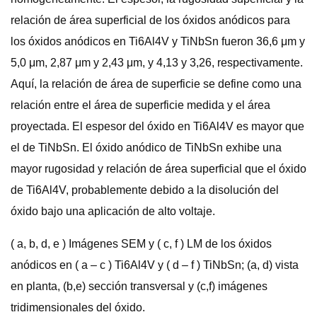
relación de área superficial de los óxidos anódicos para
los óxidos anódicos en Ti6Al4V y TiNbSn fueron 36,6 μm y
5,0 μm, 2,87 μm y 2,43 μm, y 4,13 y 3,26, respectivamente.
Aquí, la relación de área de superficie se define como una
relación entre el área de superficie medida y el área
proyectada. El espesor del óxido en Ti6Al4V es mayor que
el de TiNbSn. El óxido anódico de TiNbSn exhibe una
mayor rugosidad y relación de área superficial que el óxido
de Ti6Al4V, probablemente debido a la disolución del
óxido bajo una aplicación de alto voltaje.
( a, b, d, e ) Imágenes SEM y ( c, f ) LM de los óxidos
anódicos en ( a – c ) Ti6Al4V y ( d – f ) TiNbSn; (a, d) vista
en planta, (b,e) sección transversal y (c,f) imágenes
tridimensionales del óxido.