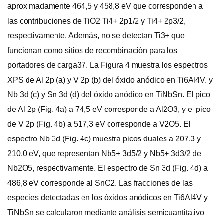
aproximadamente 464,5 y 458,8 eV que corresponden a
las contribuciones de TiO2 Ti4+ 2p1/2 y Ti4+ 2p3/2,
respectivamente. Además, no se detectan Ti3+ que
funcionan como sitios de recombinación para los
portadores de carga37. La Figura 4 muestra los espectros
XPS de Al 2p (a) y V 2p (b) del óxido anódico en Ti6Al4V, y
Nb 3d (c) y Sn 3d (d) del óxido anódico en TiNbSn. El pico
de Al 2p (Fig. 4a) a 74,5 eV corresponde a Al2O3, y el pico
de V 2p (Fig. 4b) a 517,3 eV corresponde a V2O5. El
espectro Nb 3d (Fig. 4c) muestra picos duales a 207,3 y
210,0 eV, que representan Nb5+ 3d5/2 y Nb5+ 3d3/2 de
Nb2O5, respectivamente. El espectro de Sn 3d (Fig. 4d) a
486,8 eV corresponde al SnO2. Las fracciones de las
especies detectadas en los óxidos anódicos en Ti6Al4V y
TiNbSn se calcularon mediante análisis semicuantitativo