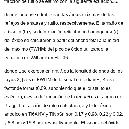
fracción de rutilo se estimó con la siguiente ecuación35.
donde Ianatase e Irutile son las áreas máximas de los
reflejos de anatase y rutilo, respectivamente. El tamaño del
cristalito (L) y la deformación reticular no homogénea (ε)
del óxido se calcularon a partir del ancho total a la mitad
del máximo (FWHM) del pico de óxido utilizando la
ecuación de Williamson Hall36:
donde L se expresa en nm, λ es la longitud de onda de los
rayos X, β es el FWHM de la señal en radianes, K es el
factor de forma (0,89, suponiendo que el cristalito es
esférico); ε es la deformación de la red y θ es el ángulo de
Bragg. La fracción de rutilo calculada, ε y L del óxido
anódico en Ti6Al4V y TiNbSn son 0,17 y 0,98, 0,22 y 0,02,
y 8,8 nm y 15,8 nm, respectivamente. El valor ε del óxido