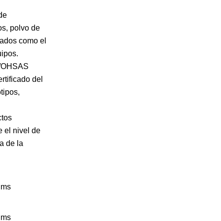
de
os, polvo de
izados como el
uipos.
11/OHSAS
tificado del
tipos,
ctos
 el nivel de
a de la