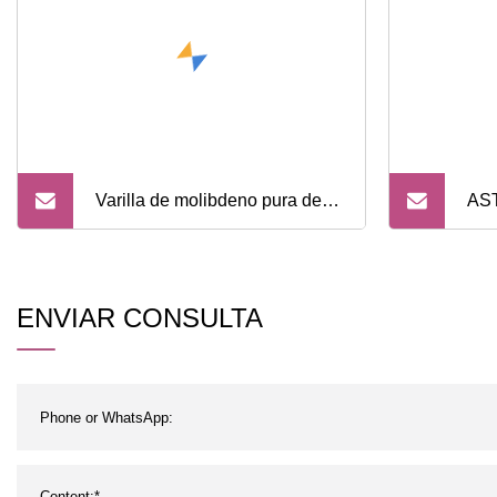
Varilla de molibdeno pura de
ASTM 
alta pureza, 99,95% de alta
y v
calidad
pre
ENVIAR CONSULTA
ren