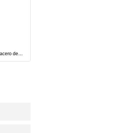
 acero de
o, barras
de forja