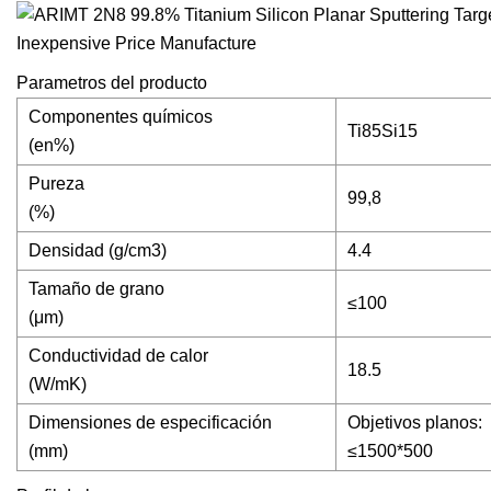
Parametros del producto
Componentes químicos
Ti85Si15
(en%)
Pureza
99,8
(%)
Densidad (g/cm3)
4.4
Tamaño de grano
≤100
(μm)
Conductividad de calor
18.5
(W/mK)
Dimensiones de especificación
Objetivos planos:
(mm)
≤1500*500