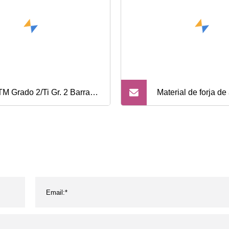
Grado 2/Ti Gr. 2 Barras
Material de forja de
arillas de titanio ASTM con
aleación de alumini
cio competitivo y excelente
Inconel 718 y disco 
dimiento