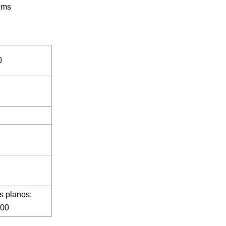
0
s planos:
500