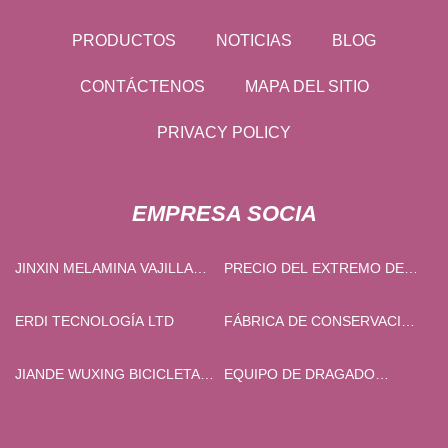
PRODUCTOS
NOTICIAS
BLOG
CONTÁCTENOS
MAPA DEL SITIO
PRIVACY POLICY
EMPRESA SOCIA
JINXIN MELAMINA VAJILLA
PRECIO DEL EXTREMO DE
(GZ) CO., LTD
LA BARRA DE
ACOPLAMIENTO EXTERIOR
ERDI TECNOLOGÍA LTD
FÁBRICA DE CONSERVACIÓN
42CRMO
DE HIELO SECO
JIANDE WUXING BICICLETA
EQUIPO DE DRAGADO
CO., LIMITADO.
AMBIENTAL CO., LTD. DE
QINGZHOU YONGSHENG