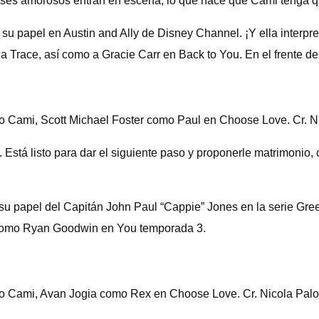
eses amorosos entran en escena, lo que hace que Cami tenga qu
 su papel en Austin and Ally de Disney Channel. ¡Y ella interpr
a Trace, así como a Gracie Carr en Back to You. En el frente de
 Cami, Scott Michael Foster como Paul en Choose Love. Cr. Ni
 Está listo para dar el siguiente paso y proponerle matrimonio,
 su papel del Capitán John Paul “Cappie” Jones en la serie Gre
rlo como Ryan Goodwin en You temporada 3.
o Cami, Avan Jogia como Rex en Choose Love. Cr. Nicola Palo