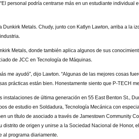
. “El personal podría centrarse más en un estudiante individual
Dunkirk Metals. Chudy, junto con Katlyn Lawton, arriba a la izq
ndustria.
unkirk Metals, donde también aplica algunos de sus conocimi
ociado de JCC en Tecnología de Máquinas.
ás me ayudó”, dijo Lawton. “Algunas de las mejores cosas fuer
cosas prácticas están bien. Honestamente siento que P-TECH m
instalaciones de última generación en 55 East Benton St., Du
mpos de estudio en Soldadura, Tecnología Mecánica con espec
enen un título de asociado a través de Jamestown Community Col
 distrito de origen y unirse a la Sociedad Nacional de Honor, el
te al programa diariamente.