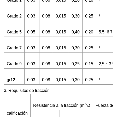
Grado 1
0,03
0,08
0,015
0,20
0,18
/
Grado 2
0,03
0,08
0,015
0,30
0,25
/
Grado 5
0,05
0,08
0,015
0,40
0,20
5,5~6,75
Grado 7
0,03
0,08
0,015
0,30
0,25
/
Grado 9
0,03
0,08
0,015
0,25
0,15
2,5 ~ 3,5
gr12
0,03
0,08
0,015
0,30
0,25
/
3. Requisitos de tracción
Resistencia a la tracción (mín.)
Fuerza de 
calificación