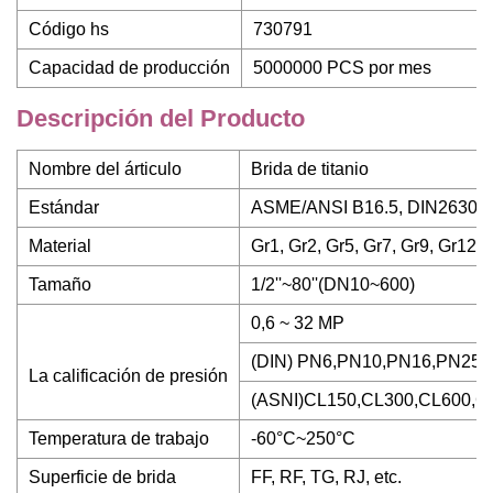
Código hs
730791
Capacidad de producción
5000000 PCS por mes
Descripción del Producto
Nombre del árticulo
Brida de titanio
Estándar
ASME/ANSI B16.5, DIN2630~26
Material
Gr1, Gr2, Gr5, Gr7, Gr9, Gr12, e
Tamaño
1/2''~80''(DN10~600)
0,6 ~ 32 MP
(DIN) PN6,PN10,PN16,PN25 
La calificación de presión
(ASNI)CL150,CL300,CL600,C
Temperatura de trabajo
-60°C~250°C
Superficie de brida
FF, RF, TG, RJ, etc.