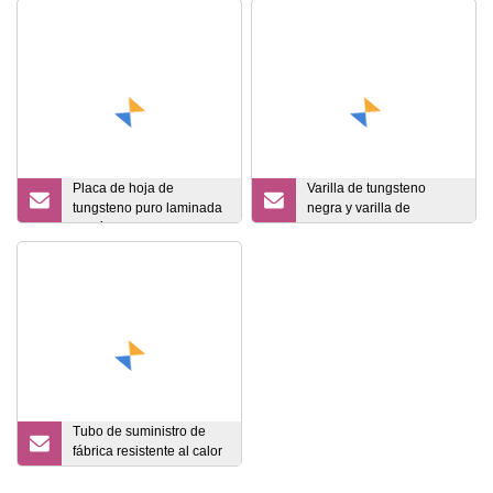
Placa de hoja de
Varilla de tungsteno
tungsteno puro laminada
negra y varilla de
en frío W1 resistente al
tungsteno pulida, varilla
desgaste
de aleación pesada de
tungsteno molida, varilla
de molibdeno puro
forjado y varilla de
wolframio puro 99,95% W
Tubo de suministro de
fábrica resistente al calor
304 316L 310S 309S 800
825 840 Tubo soldado de