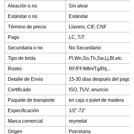
Aleación o no
Sin alear
Estándar o no
Estándar
Término de precio
Llavero, CIF, CNF
Pago
LC, T/T
Secundaria o no
No Secundario
Tipo de brida
Pl,Wn,So,Th,Sw,Lj,Bl,etc.
Rostro
RF/FF/Mfm/Tg/Rtj...
Detalle de Envio
15-30 días después del pago in
Certificado
ISO, TUV, anuncio
Paquete de transporte
en caja o palet de madera
Especificación
1/2"-72"
Marca comercial
reymetal
Origen
Porcelana