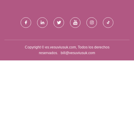
DEL GOBERNADOR DEL
ELÉCTRICO CO., LIMITADO.
GENERADOR
Copyright © es.vesuviusuk.com, Todos los derechos
reservados.
bill@vesuviusuk.com