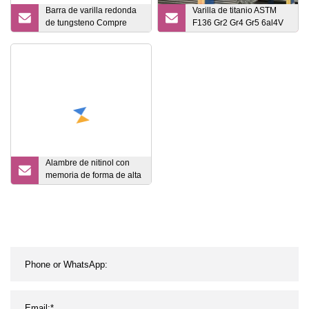
Barra de varilla redonda
Varilla de titanio ASTM
de tungsteno Compre
F136 Gr2 Gr4 Gr5 6al4V
9995 9999 Barra de
Eli
Wolfram puro al mejor
precio
Alambre de nitinol con
memoria de forma de alta
calidad/alambre recto de
aleación de níquel y
titanio o alambre de
bobina Ni superelástico