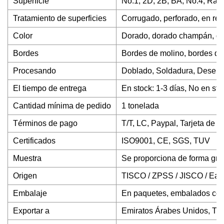
Superficie
No.1, 2D, 2B, BA, No.4, Rayi
Tratamiento de superficies
Corrugado, perforado, en re
Color
Dorado, dorado champán, dora
Bordes
Bordes de molino, bordes de
Procesando
Doblado, Soldadura, Desenr
El tiempo de entrega
En stock: 1-3 días, No en sto
Cantidad mínima de pedido
1 tonelada
Términos de pago
T/T, LC, Paypal, Tarjeta de c
Certificados
ISO9001, CE, SGS, TUV
Muestra
Se proporciona de forma grat
Origen
TISCO / ZPSS / JISCO / East
Embalaje
En paquetes, embalados con p
Exportar a
Emiratos Árabes Unidos, Turqu