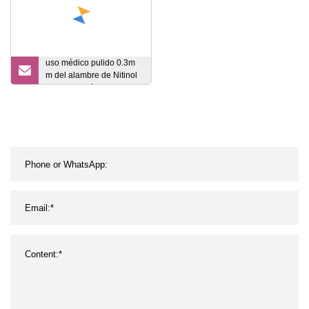
uso médico pulido 0.3m
m del alambre de Nitinol
de la aleación Titanium
del níquel de 0.1m m
0.2m m