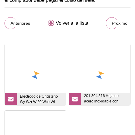
el comprador debe pagar el costo del flete.
Volver a la lista
Anteriores
Próximo
201 304 316 Hoja de
Electrodo de tungsteno
acero inoxidable con
Wy Wzr Wt20 Wce Wl
acabado dorado de
titanio