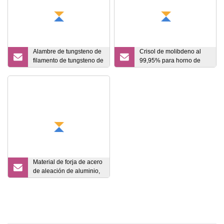
Alambre de tungsteno de
Crisol de molibdeno al
filamento de tungsteno de
99,95% para horno de
hilo de tungsteno de
crecimiento
micrones puros
monocristalino de zafiro
Material de forja de acero
de aleación de aluminio,
barras Inconel 718 y
disco de forja